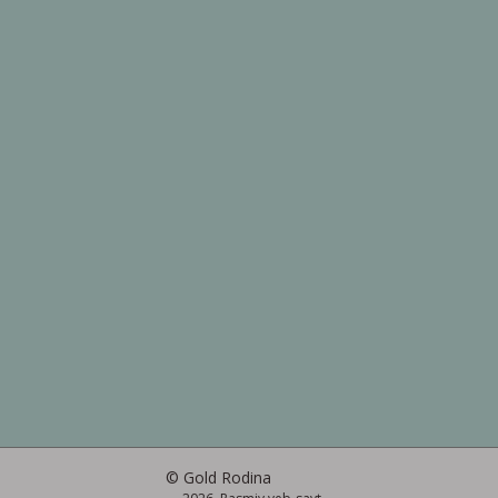
© Gold Rodina