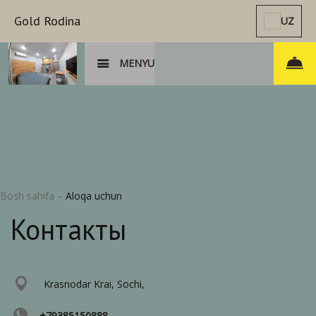
Gold Rodina
UZ
MENYU
Bosh sahifa
–
Aloqa uchun
Контакты
Krasnodar Krai, Sochi,
+79385150888