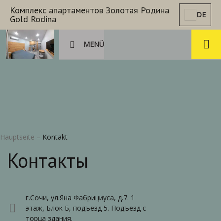
Комплекс апартаментов Золотая Родина
DE
Gold Rodina
MENÜ
Hauptseite
–
Kontakt
Контакты
г.Сочи, ул.Яна Фабрициуса, д.7. 1
этаж, Блок Б, подъезд 5. Подъезд с
торца здания.