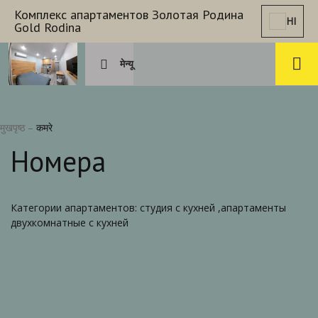
Комплекс апартаментов Золотая Родина
HI
Gold Rodina
मेन्यू
मुखपृष्ठ
–
कमरे
Номера
Категории апартаментов: студия с кухней ,апартаменты
двухкомнатные с кухней