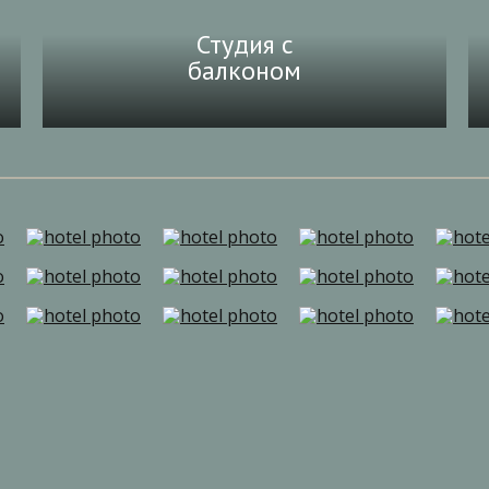
Студия с
балконом