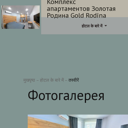
Комплекс
апартаментов Золотая
Родина Gold Rodina
होटल के बारे में
मुखपृष्ठ
–
होटल के बारे में
–
तस्वीरें
Фотогалерея