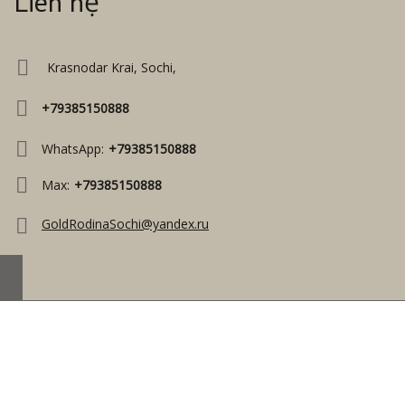
Liên hệ
Krasnodar Krai, Sochi,
+79385150888
WhatsApp:
+79385150888
Max:
+79385150888
GoldRodinaSochi@yandex.ru