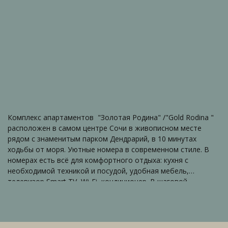
Комплекс апартаментов "Золотая Родина" /"Gold Rodina "
расположен в самом центре Сочи в живописном месте
рядом с знаменитым парком Дендрарий, в 10 минутах
ходьбы от моря. Уютные номера в современном стиле. В
номерах есть всё для комфортного отдыха: кухня с
необходимой техникой и посудой, удобная мебель,
телевизор Smart TV, Wi-Fi, кондиционер. В шаговой
доступности расположены пляжи, кафе,столовые,
рестораны на любой вкус, знаменитый Сочинский Цирк,
Парк Дендрарий, магазины. Удачная транспортная
доступность-рядом остановки общественного транспорта