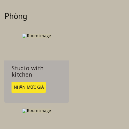
на Курортном проспекте и на ул.Яна Фабрициуса позволят
добраться в любую точку курорта. Ж/Д вокзал находится в
Phòng
5 км, аэропорт в 25 км. До горно-лыжного курорта Красная
поляна можно добраться за 1 час, до Олимпийского парка,
Сочи Парка за 45 мин.
Studio with
kitchen
NHẬN MỨC GIÁ